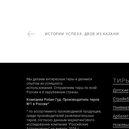
ИСТОРИИ УСПЕХА. ДВОЕ ИЗ КАЗАНИ.
Мы делаем интересные тиры и делимся
ТИРЫ
опытом их успешного
использования. Отправляем тиры по всей
Детские
России и в зарубежные страны
Страйк
Компания Робин Гуд. Производитель тиров
№1 в России*
Пневмат
* по ассортименту производимой продукции,
Арбалет
среди производителей развлекательных
тиров, согласно данным маркетингового
Ножевы
исследования компании "Российские
Аттракционы" на январь 2026 г.