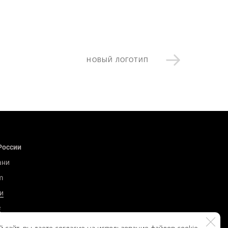
НОВЫЙ ЛОГОТИП
России
ани
m
и
е