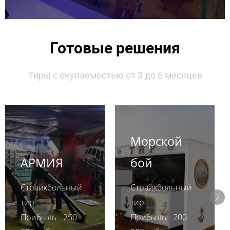
Готовые решения
Тиры с окупаемостью от 3 до 6 месяцев
Морской
АРМИЯ
бой
Страйкбольный
Страйкбольный
тир
тир
Прибыль - 250
Прибыль - 200