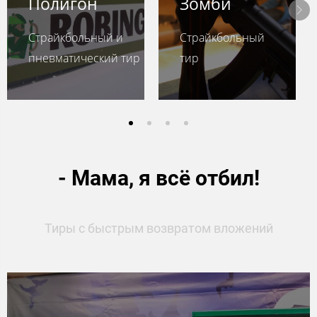
Полигон
Зомби
Страйкбольный и
Страйкбольный
пневматический тир
тир
- Мама, я всё отбил!
Тиры с быстрым возвратом вложений