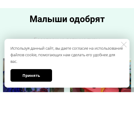
Малыши одобрят
Безопасные детские тиры
Используя данный сайт, вы даете согласие на использование
файлов cookie, помогающих нам сделать его удобнее для
вас.
Принять
СТРАЙКБОЛ
НЕРФ
Витамин
Гуси-лебеди
Веселый дизайн и серьезная
В тире стреляем оружием
автоматизация с контролем
НЁРФ. Поролоновые пули.