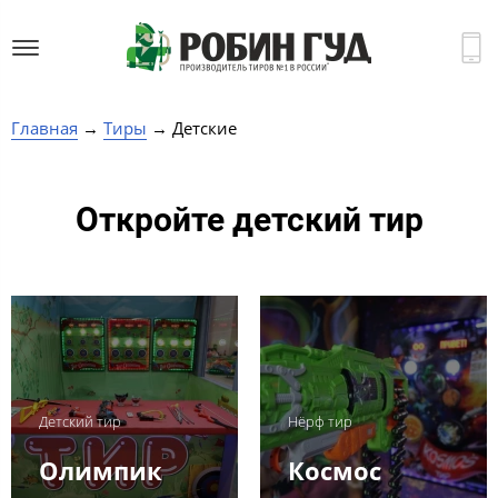
Главная
→
Тиры
→ Детские
Откройте детский тир
Детский тир
Нёрф тир
Олимпик
Космос