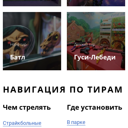
Нёрф тир
Детский тир
Батл
Гуси-Лебеди
НАВИГАЦИЯ ПО ТИРАМ
Чем стрелять
Где установить
В парке
Страйкбольные